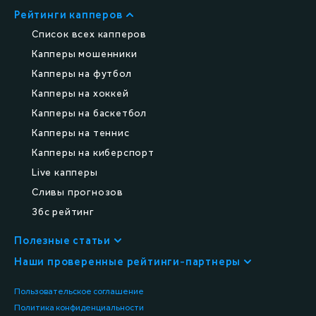
Рейтинги капперов
Список всех капперов
Капперы мошенники
Капперы на футбол
Капперы на хоккей
Капперы на баскетбол
Капперы на теннис
Капперы на киберспорт
Live капперы
Сливы прогнозов
Збс рейтинг
Полезные статьи
Все статьи
Наши проверенные рейтинги-партнеры
Всё о капперах
scammer.ru
Пользовательское соглашение
Советы в ставках
offbez.com
Политика конфиденциальности