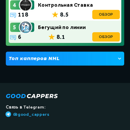
4
Контрольная Ставка
118
8.5
ОБЗОР
5
Бегущий по линии
6
8.1
ОБЗОР
Топ капперов NHL
1
American Bets
2
Сливаем Випы
Связь в Telegram:
@good_cappers