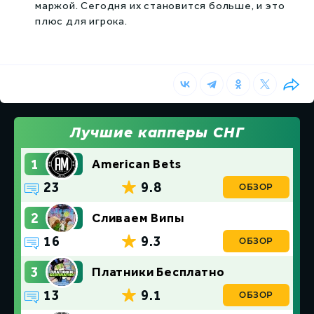
маржой. Сегодня их становится больше, и это
плюс для игрока.
Лучшие капперы СНГ
1
American Bets
23
9.8
ОБЗОР
2
Сливаем Випы
16
9.3
ОБЗОР
3
Платники Бесплатно
13
9.1
ОБЗОР