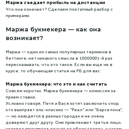
Маржа съедает прибыль на дистанции
Капперы на киберспорт
Что она означает? Сделаем поэтапный разбор с
Live капперы
примерами.
Сливы прогнозов
Маржа букмекера — как она
возникает?
Збс рейтинг
Маржа — один из самых популярных терминов в
беттинге, нет никакого смысла в 10000001-й раз
пересказывать, что это такое. Если вы еще не в
курсе, то обучающая статья на РБ для вас:
Маржа букмекера: что это и как считать
Совсем коротко. Маржа букмекера — комиссия за
прием ставки.
Условно говоря, Петя и Вася хотят заключить спор,
кто выиграет эль-класико — “Реал” или “Барселона”,
— но находятся в разных городах и не очень
доверяют друг другу. Они привлекают третье лицо,
которое принимает деньги от обеих сторон, а затем