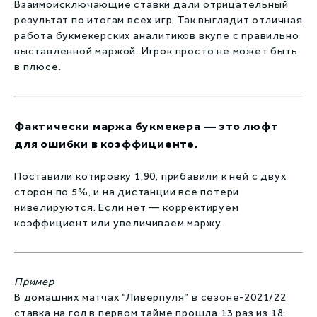
Взаимоисключающие ставки дали отрицательный
результат по итогам всех игр. Так выглядит отличная
работа букмекерских аналитиков вкупе с правильно
выставленной маржой. Игрок просто не может быть
в плюсе.
Фактически маржа букмекера — это люфт
для ошибки в коэффициенте.
Поставили котировку 1,90, прибавили к ней с двух
сторон по 5%, и на дистанции все потери
нивелируются. Если нет — корректируем
коэффициент или увеличиваем маржу.
Пример
В домашних матчах “Ливерпуля” в сезоне-2021/22
ставка на гол в первом тайме прошла 13 раз из 18.