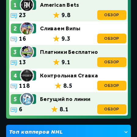
1
American Bets
23
9.8
ОБЗОР
2
Сливаем Випы
16
9.3
ОБЗОР
3
Платники Бесплатно
13
9.1
ОБЗОР
4
Контрольная Ставка
118
8.5
ОБЗОР
5
Бегущий по линии
6
8.1
ОБЗОР
Топ капперов NHL