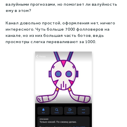
Капперы на киберспорт
валуйными прогнозами, но помогает ли валуйность
ему в этом?
Live капперы
Канал довольно простой, оформления нет, ничего
Сливы прогнозов
интересного. Чуть больше 7000 фолловеров на
канале, но из них большая часть ботов, ведь
Збс рейтинг
просмотры слегка переваливают за 1000.