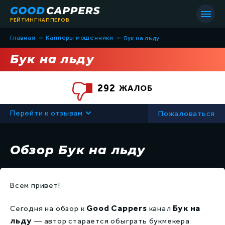
РЕЙТИНГ КАППЕРОВ
–
–
Главная
Капперы мошенники
Бук на льду
Бук на льду
292
ЖАЛОБ
Список всех капперов
Перейти к отзывам
Пожаловаться
Капперы мошенники
Все статьи
Капперы на футбол
Обзор Бук на льду
Всё о капперах
Капперы на хоккей
Советы в ставках
Всем привет!
Капперы на баскетбол
Обучение
Good Cappers
Бук на
Сегодня на обзор к
канал
Капперы на теннис
Термины в ставках
льду
— автор старается обыграть букмекера