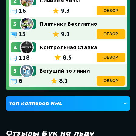
2
Сливаем Випы
16
9.3
ОБЗОР
3
Платники Бесплатно
13
9.1
ОБЗОР
4
Контрольная Ставка
118
8.5
ОБЗОР
5
Бегущий по линии
6
8.1
ОБЗОР
Топ капперов NHL
1
American Bets
2
Сливаем Випы
Отзывы Бук на льду