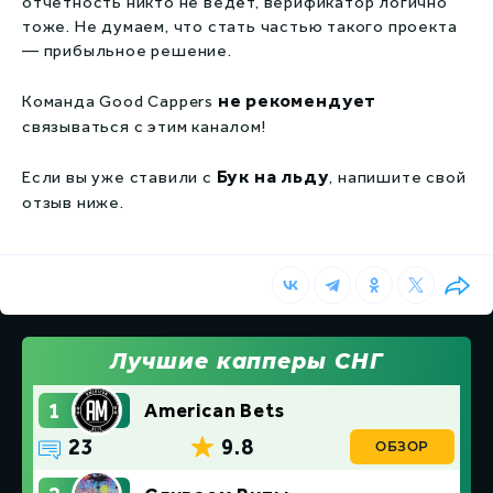
отчетность никто не ведёт, верификатор логично
тоже. Не думаем, что стать частью такого проекта
— прибыльное решение.
не рекомендует
Команда Good Cappers
связываться с этим каналом!
Бук на льду
Если вы уже ставили с
, напишите свой
отзыв ниже.
Лучшие капперы СНГ
1
American Bets
23
9.8
ОБЗОР