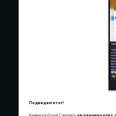
Подведем итог!
Команда Good Cappers
не
рекомендует
э