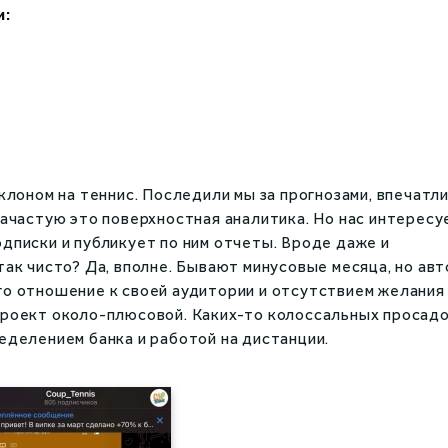
и:
уклоном на теннис. Последили мы за прогнозами, впечатли
 зачастую это поверхностная аналитика. Но нас интересу
одписки и публикует по ним отчеты. Вроде даже и
так чисто? Да, вполне. Бывают минусовые месяца, но ав
го отношение к своей аудитории и отсутствием желания
 проект около-плюсовой. Каких-то колоссальных просад
ределением банка и работой на дистанции.