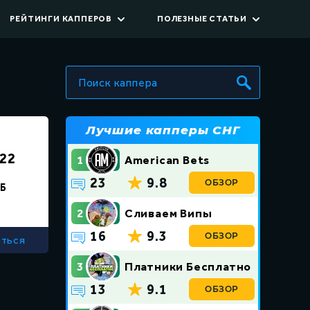
РЕЙТИНГИ КАППЕРОВ
ПОЛЕЗНЫЕ СТАТЬИ
енники
Все статьи
Всё о капперах
оккей
Советы в ставках
еннис
Лучшие капперы СНГ
Обучение
22
1
American Bets
Термины в ставках
23
9.8
ОБЗОР
Б
2
Сливаем Випы
16
9.3
ОБЗОР
ться
3
Платники Бесплатно
13
9.1
ОБЗОР