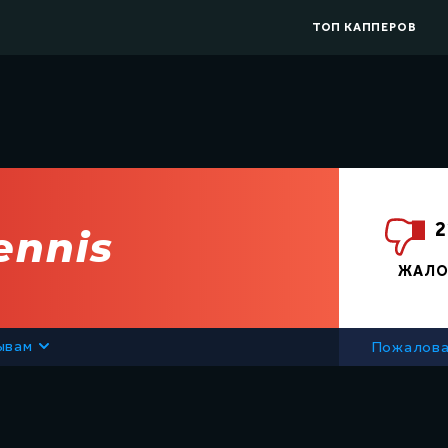
ТОП КАППЕРОВ
Список всех капперов
Капперы мош
Капперы на футбол
Капперы на х
Капперы на баскетбол
Капперы на т
Капперы на киберспорт
Live капперы
2
ennis
Сливы прогнозов
Збс рейтинг
ЖАЛО
ывам
Пожалова