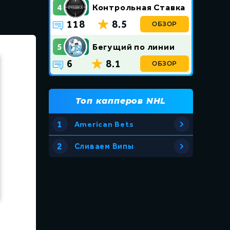
4
Контрольная Ставка
118
8.5
ОБЗОР
5
Бегущий по линии
6
8.1
ОБЗОР
Топ капперов NHL
1
American Bets
2
Сливаем Випы