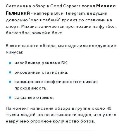
Капперы на киберспорт
Михаил
Сегодня на обзор к Good Cappers попал
Галицкий
- каппер в ВК и Telegram, ведущий
Live капперы
довольно "масштабный" проект со ставками на
спорт. Михаил занимается прогнозами на футбол,
Сливы прогнозов
баскетбол, хоккей и бокс.
Збс рейтинг
В ходе нашего обзора, мы выделили следующие
минусы:
назойливая реклама БК.
рисованная статистика.
завышенные коэффициенты и низкая
проходимость.
заказные отзывы.
На момент написания обзора в группе около 40
тысяч людей, но по активности видно, что у него
накручено огромное количество ботов.