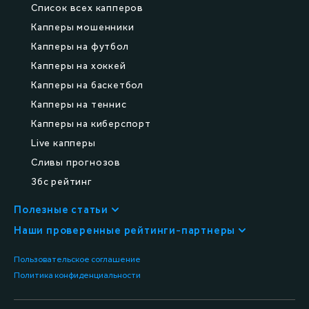
Список всех капперов
Капперы мошенники
Капперы на футбол
Капперы на хоккей
Капперы на баскетбол
Капперы на теннис
Капперы на киберспорт
Live капперы
Сливы прогнозов
Збс рейтинг
Полезные статьи
Все статьи
Наши проверенные рейтинги-партнеры
Всё о капперах
scammer.ru
Пользовательское соглашение
Советы в ставках
offbez.com
Политика конфиденциальности
Обучение
kaper-scammer.ru
Термины в ставках
kapper-scammer.ru