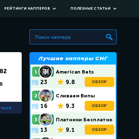
РЕЙТИНГИ КАППЕРОВ
ПОЛЕЗНЫЕ СТАТЬИ
енники
Все статьи
Всё о капперах
оккей
Советы в ставках
еннис
Лучшие капперы СНГ
Обучение
82
1
American Bets
Термины в ставках
23
9.8
ОБЗОР
Б
2
Сливаем Випы
16
9.3
ОБЗОР
ться
3
Платники Бесплатно
13
9.1
ОБЗОР