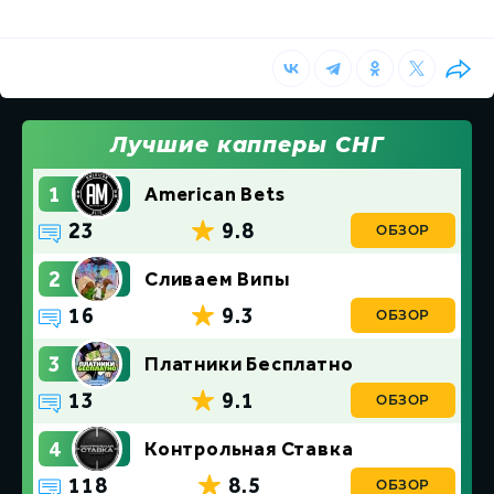
Лучшие капперы СНГ
1
American Bets
23
9.8
ОБЗОР
2
Сливаем Випы
16
9.3
ОБЗОР
3
Платники Бесплатно
13
9.1
ОБЗОР
4
Контрольная Ставка
118
8.5
ОБЗОР