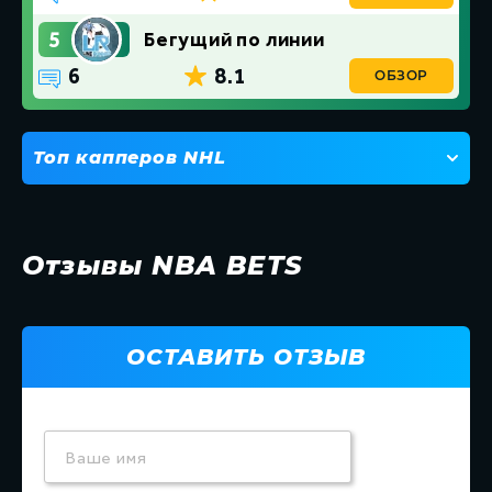
5
Бегущий по линии
6
8.1
ОБЗОР
Топ капперов NHL
1
American Bets
2
Сливаем Випы
Отзывы NBA BETS
ОСТАВИТЬ ОТЗЫВ
Ваше имя