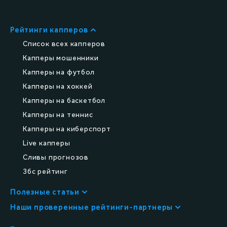
Рейтинги капперов
Список всех капперов
Капперы мошенники
Капперы на футбол
Капперы на хоккей
Капперы на баскетбол
Капперы на теннис
Капперы на киберспорт
Live капперы
Сливы прогнозов
Збс рейтинг
Полезные статьи
Все статьи
Наши проверенные рейтинги-партнеры
Всё о капперах
scammer.ru