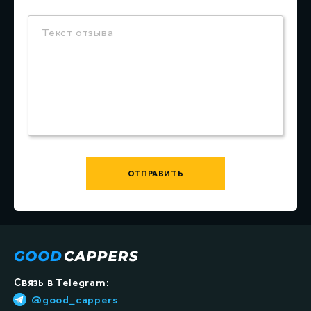
Текст отзыва
ОТПРАВИТЬ
Связь в Telegram:
@good_cappers