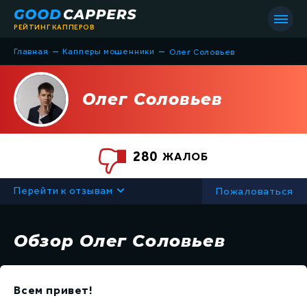
РЕЙТИНГ КАППЕРОВ
–
–
Главная
Капперы мошенники
Олег Соловьев
Олег Соловьев
Список всех капперов
280
ЖАЛОБ
Капперы мошенники
Все статьи
Перейти к отзывам
Пожаловаться
Капперы на футбол
Всё о капперах
Капперы на хоккей
Обзор Олег Соловьев
Советы в ставках
Капперы на баскетбол
Обучение
Капперы на теннис
Всем привет!
Термины в ставках