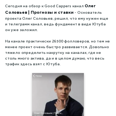
Капперы на киберспорт
Олег
Сегодня на обзор к Good Cappers канал
Соловьев | Прогнозы и ставки
- Основатель
Live капперы
проекта Олег Соловьев, решил, что ему нужен еще
и телеграмм канал, ведь фундамент в виде Ютуба
Сливы прогнозов
он уже заложил.
Збс рейтинг
На канале практически 26500 фолловеров, но тем не
менее проект очень быстро развивается. Довольно
тяжело определить накрутку на каналах, где не
столь много актива, да и в целом думаю, что весь
трафик здесь взят с Ютуба.