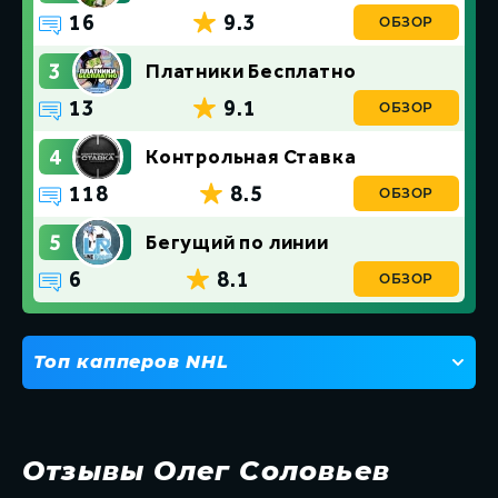
16
9.3
ОБЗОР
3
Платники Бесплатно
13
9.1
ОБЗОР
4
Контрольная Ставка
118
8.5
ОБЗОР
5
Бегущий по линии
6
8.1
ОБЗОР
Топ капперов NHL
1
American Bets
2
Сливаем Випы
Отзывы Олег Соловьев