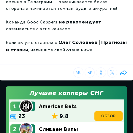
именно в Телеграмм — заканчивается белая
сторона и начинается темная. Будьте аккуратны!
не рекомендует
Команда Good Cappers
связываться с этим каналом!
Олег Соловьев | Прогнозы
Если вы уже ставили с
и ставки
, напишите свой отзыв ниже.
Лучшие капперы СНГ
1
American Bets
23
9.8
ОБЗОР
2
Сливаем Випы