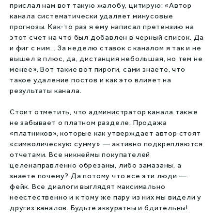
прислал нам вот такую жалобу, цитирую: «Автор
канала систематически удаляет минусовые
прогнозы. Как-то раз я ему написал претензию на
этот счет на что был добавлен в черный список. Да
и фиг с ним... За неделю ставок с каналом я так и не
вышел в плюс, да, дистанция небольшая, но тем не
менее». Вот такие вот пироги, сами знаете, что
такое удаление постов и как это влияет на
результаты канала.
Стоит отметить, что администратор канала также
не забывает о платном разделе. Продажа
«платников», которые как утверждает автор стоят
«символическую сумму» — активно подкрепляются
отчетами. Все никнеймы покупателей
целенаправленно обрезаны, либо замазаны, а
знаете почему? Да потому что все эти люди —
фейк. Все диалоги выглядят максимально
неестественно и к тому же пару из них мы видели у
других каналов. Будьте аккуратны и бдительны!