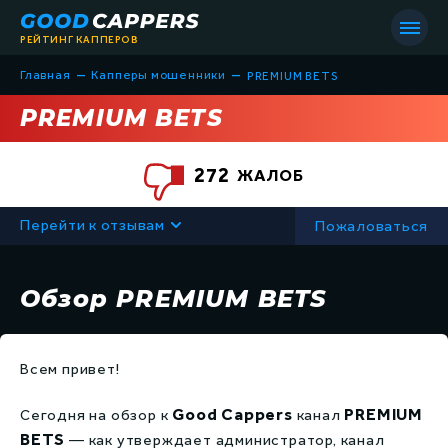
РЕЙТИНГ КАППЕРОВ
–
–
Главная
Капперы мошенники
PREMIUM BETS
PREMIUM BETS
272
ЖАЛОБ
Список всех капперов
Перейти к отзывам
Пожаловаться
Капперы мошенники
Все статьи
Капперы на футбол
Обзор PREMIUM BETS
Всё о капперах
Капперы на хоккей
Советы в ставках
Всем привет!
Капперы на баскетбол
Обучение
Good Cappers
PREMIUM
Сегодня на обзор к
канал
Капперы на теннис
Термины в ставках
BETS
— как утверждает администратор, канал