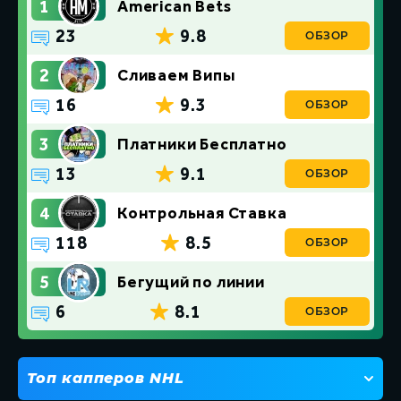
1
American Bets
23
9.8
ОБЗОР
2
Сливаем Випы
16
9.3
ОБЗОР
3
Платники Бесплатно
13
9.1
ОБЗОР
4
Контрольная Ставка
118
8.5
ОБЗОР
5
Бегущий по линии
6
8.1
ОБЗОР
Топ капперов NHL