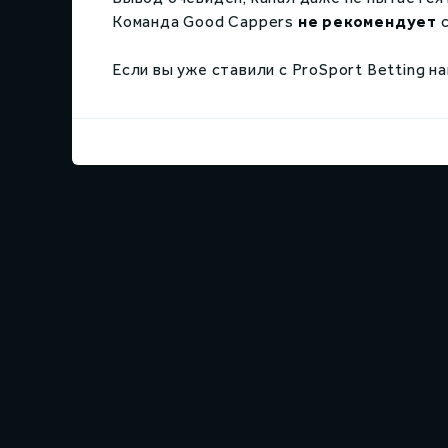
Команда Good Cappers
не рекомендует
с
Если вы уже ставили с ProSport Betting н