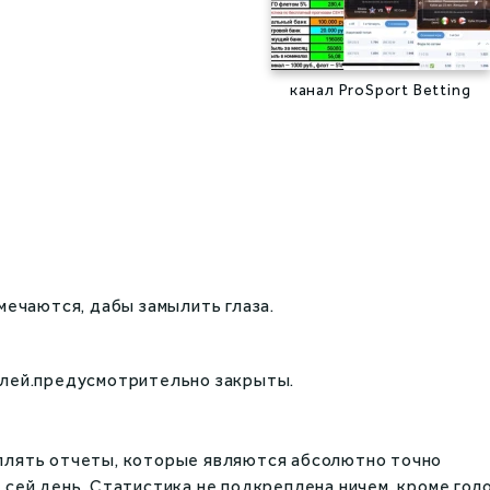
канал ProSport Betting
мечаются, дабы замылить глаза.
лей.предусмотрительно закрыты.
плять отчеты, которые являются абсолютно точно
 сей день. Статистика не подкреплена ничем, кроме гол