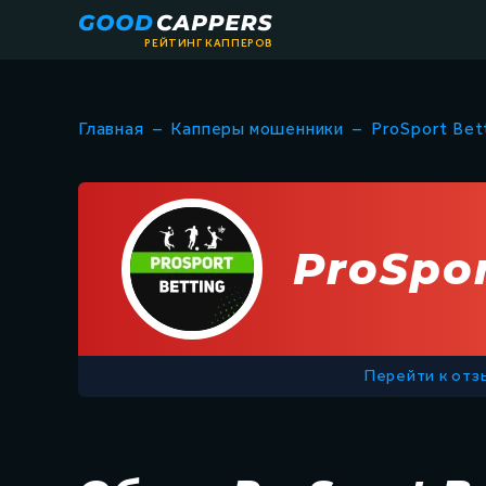
РЕЙТИНГ КАППЕРОВ
Главная
–
Капперы мошенники
–
ProSport Bet
ProSpor
Перейти к отз