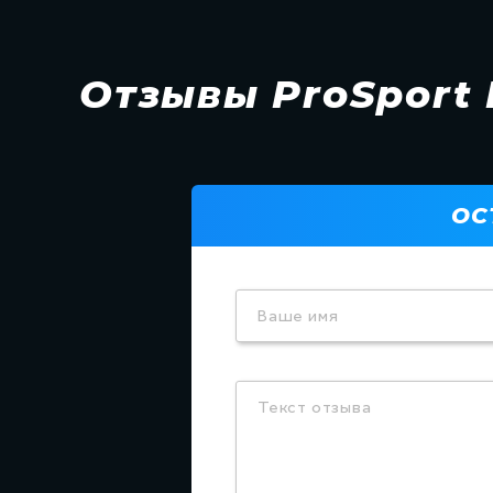
Отзывы ProSport 
ОС
Ваше имя
Текст отзыва