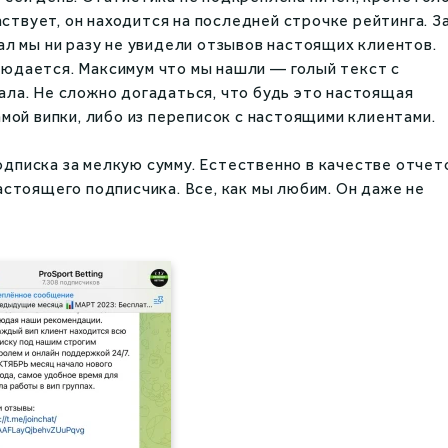
частвует, он находится на последней строчке рейтинга. З
ал мы ни разу не увидели отзывов настоящих клиентов.
людается. Максимум что мы нашли — голый текст с
ала. Не сложно догадаться, что будь это настоящая
амой випки, либо из переписок с настоящими клиентами.
дписка за мелкую сумму. Естественно в качестве отчет
астоящего подписчика. Все, как мы любим. Он даже не