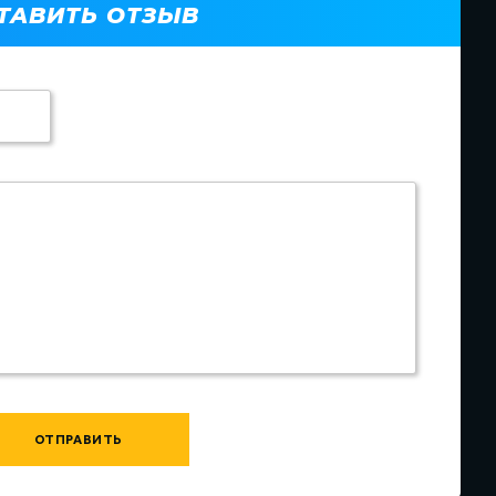
ТАВИТЬ ОТЗЫВ
ОТПРАВИТЬ