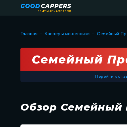
РЕЙТИНГ КАППЕРОВ
Главная
–
Капперы мошенники
–
Семейный Пр
Семейный Пр
Перейти к отз
Обзор Семейный 