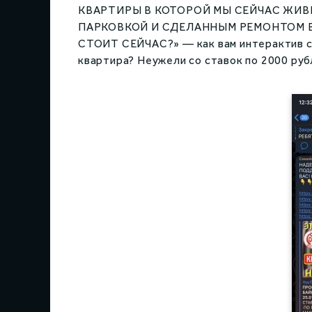
КВАРТИРЫ В КОТОРОЙ МЫ СЕЙЧАС ЖИВЕ
ПАРКОВКОЙ И СДЕЛАННЫМ РЕМОНТОМ В 
СТОИТ СЕЙЧАС?» — как вам интерактив с 
квартира? Неужели со ставок по 2000 руб