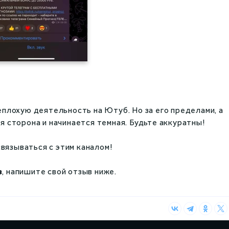
еплохую деятельность на Ютуб. Но за его пределами, а
я сторона и начинается темная. Будьте аккуратны!
вязываться с этим каналом!
з
, напишите свой отзыв ниже.