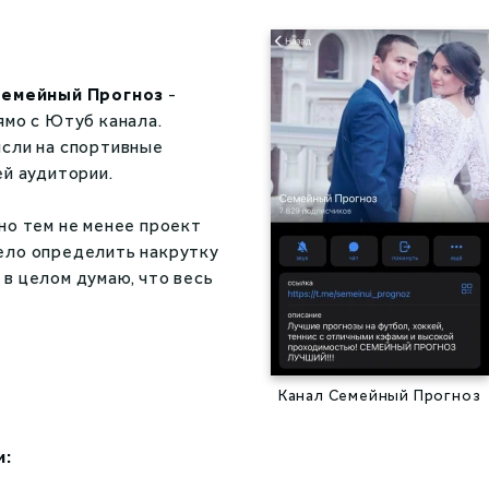
емейный Прогноз
-
ямо с Ютуб канала.
ысли на спортивные
ей аудитории.
но тем не менее проект
ело определить накрутку
и в целом думаю, что весь
Канал Семейный Прогноз
и: