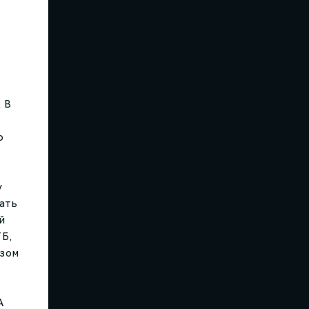
. В
о
у
вать
й
ТБ,
озом
А