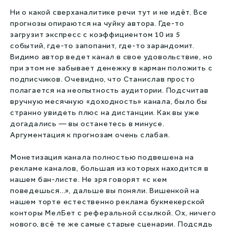
Ни о какой сверханалитике речи тут и не идёт. Все
прогнозы опираются на чуйку автора. Где-то
загрузит экспресс с коэффициентом 10 из 5
событий, где-то запопанит, где-то зарандомит.
Видимо автор ведет канал в свое удовольствие, но
при этом не забывает денежку в карман положить с
подписчиков. Очевидно, что Станислав просто
полагается на неопытность аудитории. Подсчитав
вручную месячную «доходность» канала, было бы
странно увидеть плюс на дистанции. Как вы уже
догадались — вы останетесь в минусе.
Аргументация к прогнозам очень слабая.
Монетизация канала полностью подвешена на
рекламе каналов, большая из которых находится в
нашем бан-листе. Не зря говорят «с кем
поведешься...», дальше вы поняли. Вишенкой на
нашем торте естественно реклама букмекерской
конторы МелБет с реферальной ссылкой. Ох, ничего
нового, всё те же самые старые сценарии. Подсядь