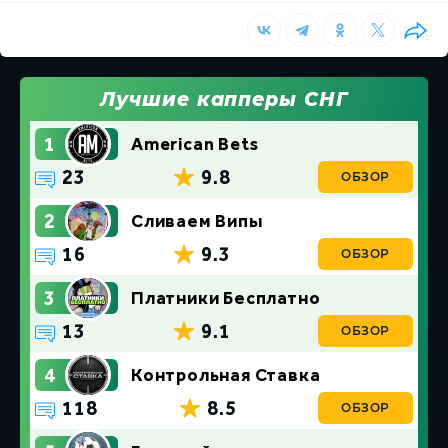
Лучшие капперы СНГ
1
American Bets
23
9.8
ОБЗОР
2
Сливаем Випы
16
9.3
ОБЗОР
3
Платники Бесплатно
13
9.1
ОБЗОР
4
Контрольная Ставка
118
8.5
ОБЗОР