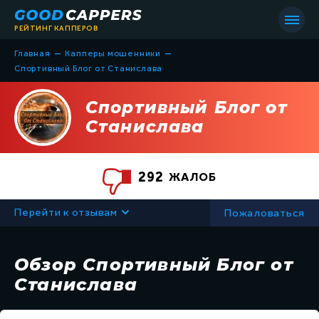
РЕЙТИНГ КАППЕРОВ
–
–
Главная
Капперы мошенники
Спортивный Блог от Станислава
Спортивный Блог от
Станислава
Список всех капперов
292
ЖАЛОБ
Капперы мошенники
Все статьи
Капперы на футбол
Перейти к отзывам
Пожаловаться
Всё о капперах
Капперы на хоккей
Советы в ставках
Обзор Спортивный Блог от
Капперы на баскетбол
Обучение
Станислава
Капперы на теннис
Термины в ставках