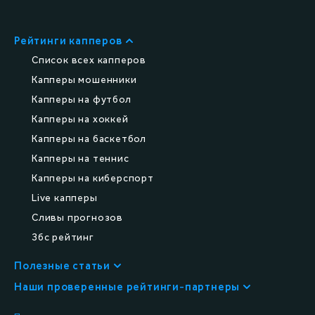
Рейтинги капперов
Список всех капперов
Капперы мошенники
Капперы на футбол
Капперы на хоккей
Капперы на баскетбол
Капперы на теннис
Капперы на киберспорт
Live капперы
Сливы прогнозов
Збс рейтинг
Полезные статьи
Все статьи
Наши проверенные рейтинги-партнеры
Всё о капперах
scammer.ru