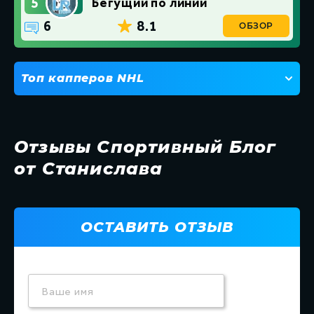
5
Бегущий по линии
6
8.1
ОБЗОР
Топ капперов NHL
1
American Bets
2
Сливаем Випы
Отзывы Спортивный Блог
от Станислава
ОСТАВИТЬ ОТЗЫВ
Ваше имя